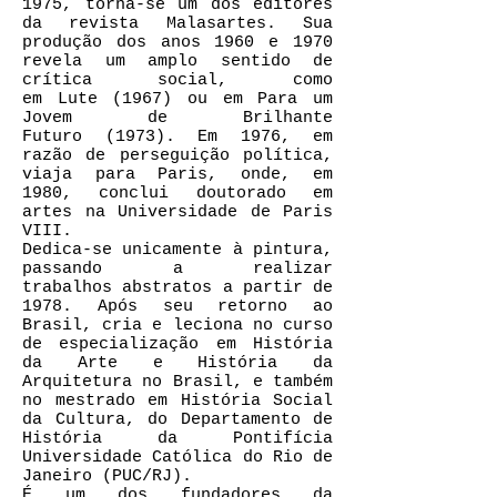
1975, torna-se um dos editores
da revista Malasartes. Sua
produção dos anos 1960 e 1970
revela um amplo sentido de
crítica social, como
em Lute (1967) ou em Para um
Jovem de Brilhante
Futuro (1973). Em 1976, em
razão de perseguição política,
viaja para Paris, onde, em
1980, conclui doutorado em
artes na Universidade de Paris
VIII.
Dedica-se unicamente à pintura,
passando a realizar
trabalhos
abstratos
a partir de
1978. Após seu retorno ao
Brasil, cria e leciona no curso
de especialização em História
da Arte e História da
Arquitetura no Brasil, e também
no mestrado em História Social
da Cultura, do Departamento de
História da Pontifícia
Universidade Católica do Rio de
Janeiro (PUC/RJ).
É um dos fundadores da