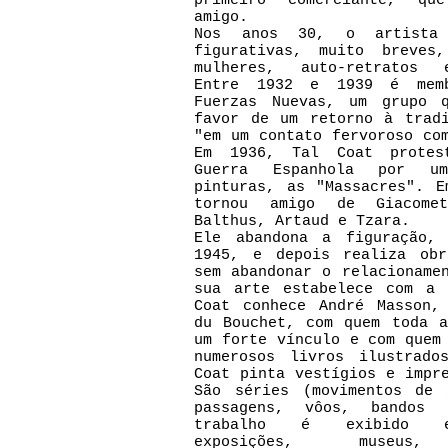
primeiro comerciante, qu
amigo.
Nos anos 30, o artista 
figurativas, muito breves
mulheres, auto-retratos 
Entre 1932 e 1939 é mem
Fuerzas Nuevas, um grupo 
favor de um retorno à tradi
"em um contato fervoroso co
Em 1936, Tal Coat protes
Guerra Espanhola por u
pinturas, as "Massacres". E
tornou amigo de Giacomet
Balthus, Artaud e Tzara.
Ele abandona a figuração,
1945, e depois realiza obr
sem abandonar o relacioname
sua arte estabelece com a 
Coat conhece André Masson,
du Bouchet, com quem toda a
um forte vínculo e com quem
numerosos livros ilustrado
Coat pinta vestígios e impr
São séries (movimentos de 
passagens, vôos, bandos
trabalho é exibido e
exposições, museus,