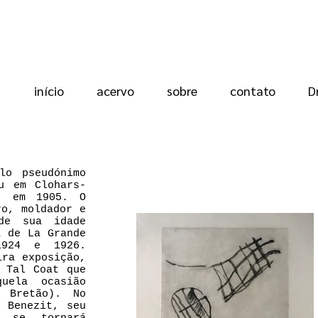
início
acervo
sobre
contato
D
lo pseudónimo
u em Clohars-
a) em 1905. O
ro, moldador e
sde sua idade
a de La Grande
1924 e 1926.
ira exposição,
 Tal Coat que
uela ocasião
 Bretão). No
 Benezit, seu