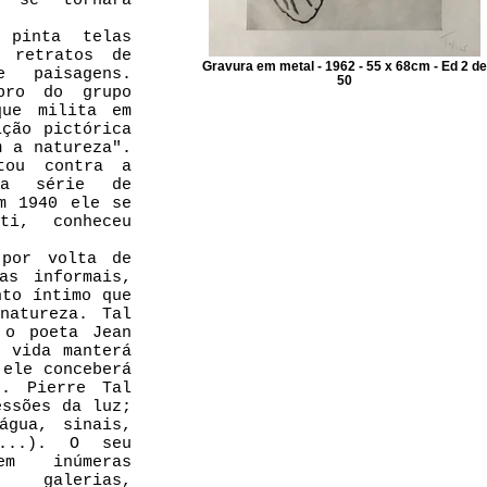
e se tornará
pinta telas
, retratos de
Gravura em metal - 1962 - 55 x 68cm - Ed 2 de
e paisagens.
50
bro do grupo
que milita em
ção pictórica
m a natureza".
tou contra a
ma série de
m 1940 ele se
ti, conheceu
 por volta de
as informais,
nto íntimo que
natureza. Tal
 o poeta Jean
 vida manterá
 ele conceberá
s. Pierre Tal
essões da luz;
água, sinais,
 ...). O seu
m inúmeras
 galerias,