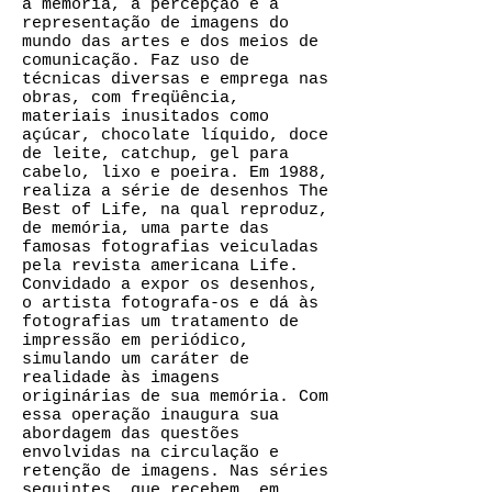
à memória, à percepção e à
representação de imagens do
mundo das artes e dos meios de
comunicação. Faz uso de
técnicas diversas e emprega nas
obras, com freqüência,
materiais inusitados como
açúcar, chocolate líquido, doce
de leite, catchup, gel para
cabelo, lixo e poeira. Em 1988,
realiza a série de desenhos The
Best of Life, na qual reproduz,
de memória, uma parte das
famosas fotografias veiculadas
pela revista americana Life.
Convidado a expor os desenhos,
o artista fotografa-os e dá às
fotografias um tratamento de
impressão em periódico,
simulando um caráter de
realidade às imagens
originárias de sua memória. Com
essa operação inaugura sua
abordagem das questões
envolvidas na circulação e
retenção de imagens. Nas séries
seguintes, que recebem, em